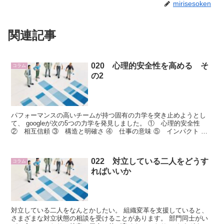
mirisesoken
関連記事
020 心理的安全性を高める そ
コラム
の2
パフォーマンスの高いチームが持つ固有の力学を突き止めようとし
て、 googleが次の5つの力学を発見しました。 ① 心理的安全性
② 相互信頼 ③ 構造と明確さ ④ 仕事の意味 ⑤ インパクト こ
れらのうち、圧倒的に重...
022 対立している二人をどうす
コラム
ればいいか
対立している二人をなんとかしたい。 組織変革を支援していると、
さまざまな対立状態の相談を受けることがあります。 部門同士がい