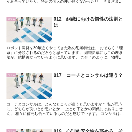
がみ合っていたり、特定の個人の仲が良くなかったり、 さまざまな
形態がありますが、とても「ありがち」な組...
012 組織における慣性の法則と
コラム
は
ロボット開発を30年近くやってきた私の思考特性は、 おそらく「理
系」に分類されるのだろうと思っています。 組織変革にもこの理系
脳が、結構役立っているように思います。 ご存じのように、物理学
の基本法則の1つに「慣性の法則」があります...
017 コーチとコンサルは違う？
コラム
コーチとコンサルは、どんなところが違うと思いますか？ 私が思う
に、どちらが良いとか悪いとか、 上とか下とかの関係にはありませ
ん。 相互に補完し合っているものだと感じています。 コンサルは、
豊富な経験をベースに相手に対して...
019 心理的安全性を高める そ
コラム