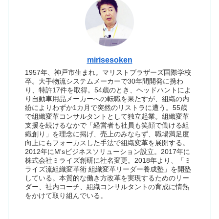
mirisesoken
1957年、神戸市生まれ。マリストブラザーズ国際学校
卒。大手物流システムメーカーで30年間開発に携わ
り、特許17件を取得。54歳のとき、ヘッドハントによ
り自動車用品メーカーへの転職を果たすが、組織の内
紛によりわずか1カ月で突然のリストラに遭う。55歳
で組織変革コンサルタントとして独立起業。組織変革
支援を続けるなかで「経営者も社員も笑顔で働ける組
織創り」を理念に掲げ、売上のみならず、職場満足度
向上にもフォーカスした手法で組織変革を展開する。
2012年にM'sビジネスソリューション設立。2017年に
株式会社ミライズ創研に社名変更。2018年より、「ミ
ライズ流組織変革術 組織変革リーダー養成塾」を開塾
している。本質的な働き方改革を実現するためのリー
ダー、社内コーチ、組織コンサルタントの育成に情熱
をかけて取り組んでいる。