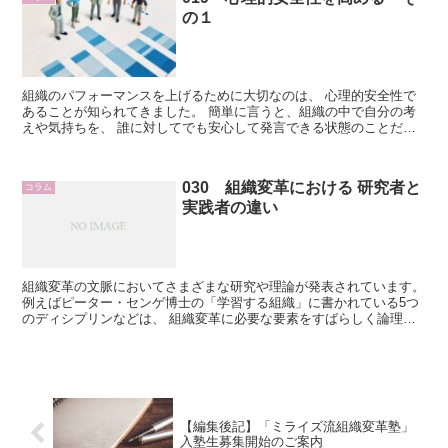
の１
組織のパフォーマンスを上げるために大切なのは、 心理的安全性で
あることが知られてきました。 簡単に言うと、組織の中で自分の考
えや気持ちを、 誰に対してでも安心して発言できる状態のことだと
されています。 もともとは心理学用語で具体的に...
030 組織変革における 研究者と
コラム
実践者の違い
組織変革の文脈においてさまざまな研究や理論が発表されています。
例えばピーター・センゲ博士の「学習する組織」に書かれている5つ
のディシプリンなどは、 組織変革に必要な要素をすばらしく論理的
にまとめてくれていると感じます。 Ｕ理論ととも...
【編集後記】「ミライズ流組織変革塾」
入塾生募集開始のご案内