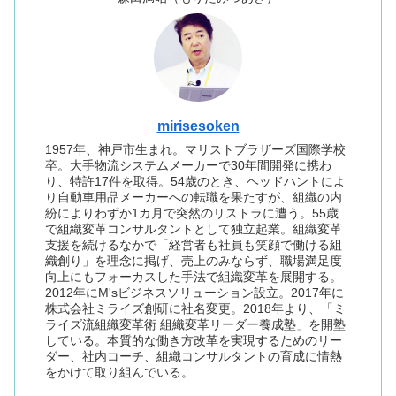
mirisesoken
1957年、神戸市生まれ。マリストブラザーズ国際学校
卒。大手物流システムメーカーで30年間開発に携わ
り、特許17件を取得。54歳のとき、ヘッドハントによ
り自動車用品メーカーへの転職を果たすが、組織の内
紛によりわずか1カ月で突然のリストラに遭う。55歳
で組織変革コンサルタントとして独立起業。組織変革
支援を続けるなかで「経営者も社員も笑顔で働ける組
織創り」を理念に掲げ、売上のみならず、職場満足度
向上にもフォーカスした手法で組織変革を展開する。
2012年にM'sビジネスソリューション設立。2017年に
株式会社ミライズ創研に社名変更。2018年より、「ミ
ライズ流組織変革術 組織変革リーダー養成塾」を開塾
している。本質的な働き方改革を実現するためのリー
ダー、社内コーチ、組織コンサルタントの育成に情熱
をかけて取り組んでいる。