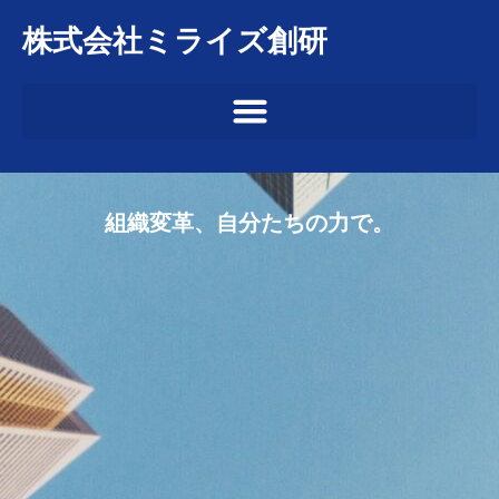
内
株式会社ミライズ創研
容
を
ス
キ
ッ
プ
組織変革、自分たちの力で。