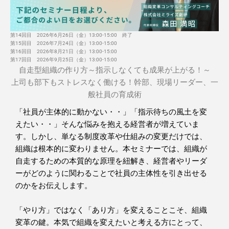
第14回目 2026年6月26日（金）13:00-15:00 終了
第15回目 2026年7月24日（金）13:00-15:00
第16回目 2026年8月21日（金）13:00-15:00
第17回目 2026年9月25日（金）13:00-15:00
自走型組織の作り方～指示しなくても成果が上がる！～
上司も部下もストレスなく働ける！幹部、現場リーダー、一
般社員の育成術
「社員が主体的に動かない・・」「指示待ちの風土を変
えたい・・」
そんな悩みを抱える経営者が増えていま
す。
しかし、単なる制度改革や仕組みの変更だけでは、
組織は根本的に変わりません。
本セミナーでは、組織が
自走するための本質的な原理を紐解き、
経営者やリーダ
ーがどのように関わることで社員の主体性を引き出せる
のかをお伝えします。
「やり方」ではなく「あり方」を変えることこそ、組織
変革の鍵。
本気で組織を変えたいと考える方にとって、