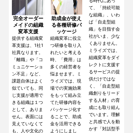
る時代にあっ
て、「持続可能
な組織」、いわ
完全オーダー
助成金が使え
ば「自走型組
メイドの組織
る各種研修パ
織」を目指す会
変革支援
ッケージ
社がいま、少な
提供する組織変
組織変革に役立
くありません。
革支援は、1社1
つ研修を取り入
ミライズでは、
社異なります。
れたいと考える
組織変革をダイ
「離職」や「コ
時、「費用
」は
レクトに支援す
ミュニケーショ
多くの経営者を
るサービスの提
ン不足」など、
悩ませます。ミ
供だけではな
課題自体はよく
ライズでは、現
く、「自走型組
似ていても、同
場での実施効果
織創りをリード
じ支援が適用で
をもって組み立
する人材」の育
きる組織は１つ
てた研修内容を
成にも取り組ん
として、ありま
パッケージ化す
でいます。理解
せん。表面には
ることで、助成
と共感で人を動
見えていなくて
金を活用できる
かす「対話型手
も、
人や文化の
ようにしまし