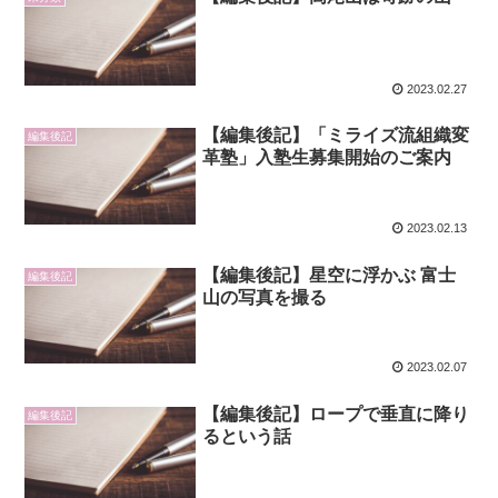
2023.02.27
【編集後記】「ミライズ流組織変
編集後記
革塾」入塾生募集開始のご案内
2023.02.13
【編集後記】星空に浮かぶ 富士
編集後記
山の写真を撮る
2023.02.07
【編集後記】ロープで垂直に降り
編集後記
るという話