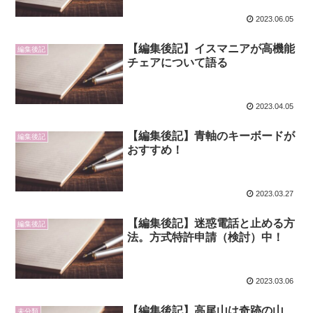
2023.06.05
【編集後記】イスマニアが高機能
編集後記
チェアについて語る
2023.04.05
【編集後記】青軸のキーボードが
編集後記
おすすめ！
2023.03.27
【編集後記】迷惑電話と止める方
編集後記
法。方式特許申請（検討）中！
2023.03.06
【編集後記】高尾山は奇跡の山
未分類