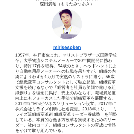
森田満昭（もりたみつあき）
mirisesoken
1957年、神戸市生まれ。マリストブラザーズ国際学校
卒。大手物流システムメーカーで30年間開発に携わ
り、特許17件を取得。54歳のとき、ヘッドハントによ
り自動車用品メーカーへの転職を果たすが、組織の内
紛によりわずか1カ月で突然のリストラに遭う。55歳
で組織変革コンサルタントとして独立起業。組織変革
支援を続けるなかで「経営者も社員も笑顔で働ける組
織創り」を理念に掲げ、売上のみならず、職場満足度
向上にもフォーカスした手法で組織変革を展開する。
2012年にM'sビジネスソリューション設立。2017年に
株式会社ミライズ創研に社名変更。2018年より、「ミ
ライズ流組織変革術 組織変革リーダー養成塾」を開塾
している。本質的な働き方改革を実現するためのリー
ダー、社内コーチ、組織コンサルタントの育成に情熱
をかけて取り組んでいる。