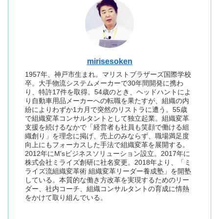
mirisesoken
1957年、神戸市生まれ。マリストブラザーズ国際学校
卒。大手物流システムメーカーで30年間開発に携わ
り、特許17件を取得。54歳のとき、ヘッドハントによ
り自動車用品メーカーへの転職を果たすが、組織の内
紛によりわずか1カ月で突然のリストラに遭う。55歳
で組織変革コンサルタントとして独立起業。組織変革
支援を続けるなかで「経営者も社員も笑顔で働ける組
織創り」を理念に掲げ、売上のみならず、職場満足度
向上にもフォーカスした手法で組織変革を展開する。
2012年にM'sビジネスソリューション設立。2017年に
株式会社ミライズ創研に社名変更。2018年より、「ミ
ライズ流組織変革術 組織変革リーダー養成塾」を開塾
している。本質的な働き方改革を実現するためのリー
ダー、社内コーチ、組織コンサルタントの育成に情熱
をかけて取り組んでいる。