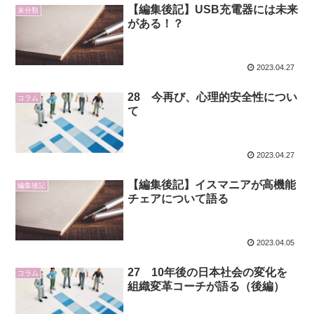
【編集後記】USB充電器には未来
未分類
がある！？
2023.04.27
28 今再び、心理的安全性につい
コラム
て
2023.04.27
【編集後記】イスマニアが高機能
編集後記
チェアについて語る
2023.04.05
27 10年後の日本社会の変化を
コラム
組織変革コーチが語る（後編）