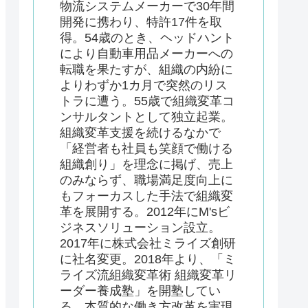
物流システムメーカーで30年間
開発に携わり、特許17件を取
得。54歳のとき、ヘッドハント
により自動車用品メーカーへの
転職を果たすが、組織の内紛に
よりわずか1カ月で突然のリス
トラに遭う。55歳で組織変革コ
ンサルタントとして独立起業。
組織変革支援を続けるなかで
「経営者も社員も笑顔で働ける
組織創り」を理念に掲げ、売上
のみならず、職場満足度向上に
もフォーカスした手法で組織変
革を展開する。2012年にM'sビ
ジネスソリューション設立。
2017年に株式会社ミライズ創研
に社名変更。2018年より、「ミ
ライズ流組織変革術 組織変革リ
ーダー養成塾」を開塾してい
る。本質的な働き方改革を実現