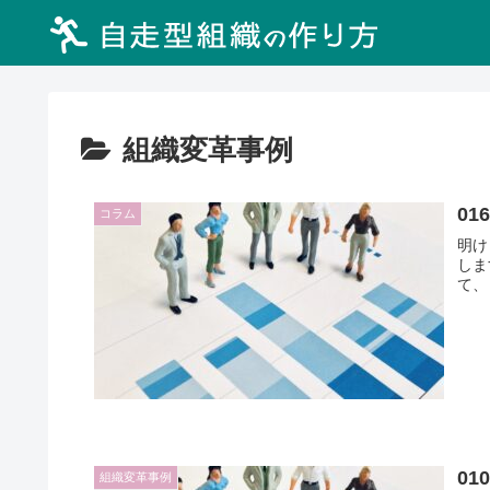
組織変革事例
0
コラム
明け
します。 新年のごあいさつと決
て、
0
組織変革事例