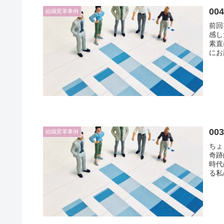
0
組織変革事例
前回
感し
素直にうれし
にお
0
組織変革事例
ちょっと昔
奇跡
時代
る私