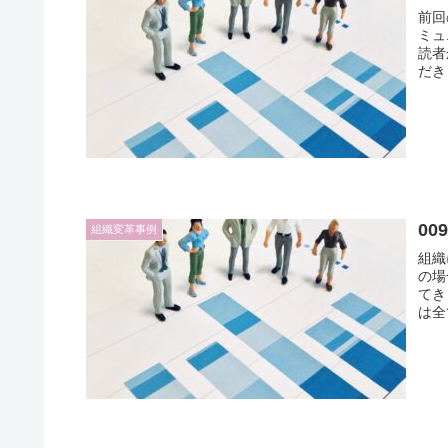
前回
ミュ
読者
だき
0
組織変革事例
組織
の場
てきます。 部門内、部門
は全