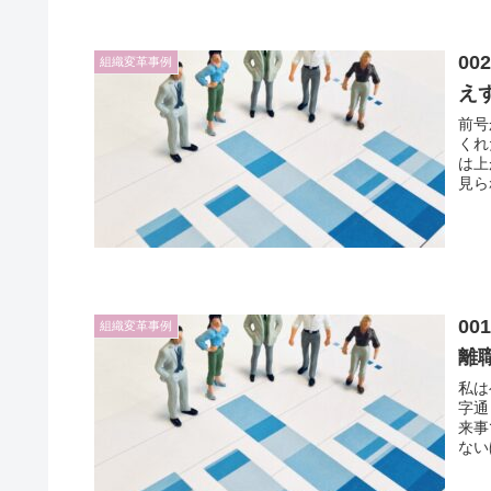
0
組織変革事例
え
前号からの続
くれ
は上
見ら
0
組織変革事例
離
私は
字通り
来事
ない