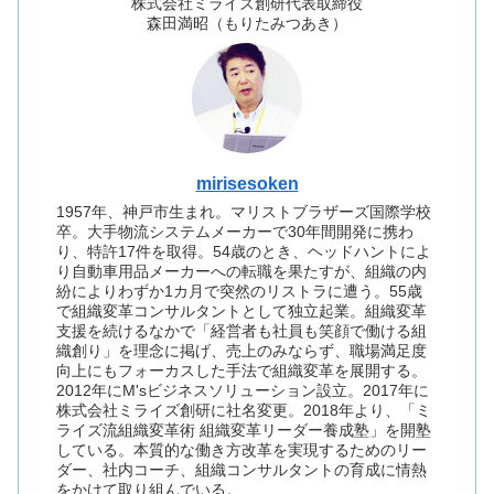
株式会社ミライズ創研代表取締役
森田満昭（もりたみつあき）
mirisesoken
1957年、神戸市生まれ。マリストブラザーズ国際学校
卒。大手物流システムメーカーで30年間開発に携わ
り、特許17件を取得。54歳のとき、ヘッドハントによ
り自動車用品メーカーへの転職を果たすが、組織の内
紛によりわずか1カ月で突然のリストラに遭う。55歳
で組織変革コンサルタントとして独立起業。組織変革
支援を続けるなかで「経営者も社員も笑顔で働ける組
織創り」を理念に掲げ、売上のみならず、職場満足度
向上にもフォーカスした手法で組織変革を展開する。
2012年にM'sビジネスソリューション設立。2017年に
株式会社ミライズ創研に社名変更。2018年より、「ミ
ライズ流組織変革術 組織変革リーダー養成塾」を開塾
している。本質的な働き方改革を実現するためのリー
ダー、社内コーチ、組織コンサルタントの育成に情熱
をかけて取り組んでいる。