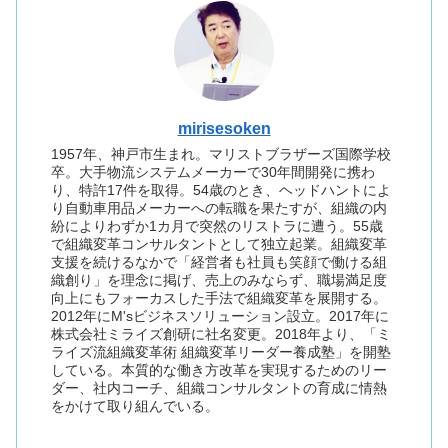
mirisesoken
1957年、神戸市生まれ。マリストブラザーズ国際学校
卒。大手物流システムメーカーで30年間開発に携わ
り、特許17件を取得。54歳のとき、ヘッドハントによ
り自動車用品メーカーへの転職を果たすが、組織の内
紛によりわずか1カ月で突然のリストラに遭う。55歳
で組織変革コンサルタントとして独立起業。組織変革
支援を続けるなかで「経営者も社員も笑顔で働ける組
織創り」を理念に掲げ、売上のみならず、職場満足度
向上にもフォーカスした手法で組織変革を展開する。
2012年にM'sビジネスソリューション設立。2017年に
株式会社ミライズ創研に社名変更。2018年より、「ミ
ライズ流組織変革術 組織変革リーダー養成塾」を開塾
している。本質的な働き方改革を実現するためのリー
ダー、社内コーチ、組織コンサルタントの育成に情熱
をかけて取り組んでいる。