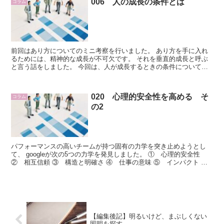
006 人の成長の条件とは
コラム
前回はあり方についてのミニ考察を行いました。 あり方を手に入れ
るためには、精神的な成長が不可欠です。 それを垂直的成長と呼ぶ
と言う話をしました。 今回は、人が成長するときの条件について書
いてみますね。 人が成長するときの...
020 心理的安全性を高める そ
コラム
の2
パフォーマンスの高いチームが持つ固有の力学を突き止めようとし
て、 googleが次の5つの力学を発見しました。 ① 心理的安全性
② 相互信頼 ③ 構造と明確さ ④ 仕事の意味 ⑤ インパクト こ
れらのうち、圧倒的に重...
【編集後記】明るいけど、まぶしくない
照明を探す