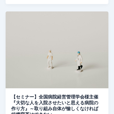
革
セ
【セ
ミ
ミ
ナ
ナ
ー
ー】
大
全
切
国
な
病
人
院
を
経
入
営
院
管
さ
理
せ
学
た
会
【セミナー】全国病院経営管理学会様主催
い
様
『大切な人を入院させたいと思える病院の
と
主
作り方』～取り組み自体が愉しくなければ
思
催