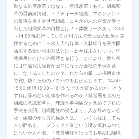
単なる制度改革ではなく、意識改革である。組織変
に
革の最前線情報。・「ティール組織」マネジメント
人
の常識を覆す次世代組織・まさかのあの企業が導き
が
出した組織変革の目標とは？・体験ワークあり 13:50
集
～14:50 現在行っている採用方法で最大級の効果を発
ま
揮するために！～求人広告媒体・人材紹介を最大限
ら
活用する賢い利用方法とは～新卒採用をしつつ、中
な
途採用に向けての種蒔きを行うことにより、数年後
い
には中途採用経費がゼロになった会社の事例を基
の
に、なぜ成功したのか？これからの厳しい採用市場
は
で戦い抜くためのノウハウをお伝えします。 14:50～
な
15:00 休憩 15:00～16:15 なぜ人が辞めるのか、どう
ぜ？
すれば辞めない組織を作れるのか？経営層を含めた
す
組織の意識変革を、理論と事例紹介を含めてプロの
ぐ
手法を公開。組織開発の視点より、人が辞めない会
辞
社・組織の作り方の極意とは。・いくら採用しても
め
人が辞める。・ブラック企業という噂が流れるので
る
はないかと不安。・教育研修を行っても早期に離職
の