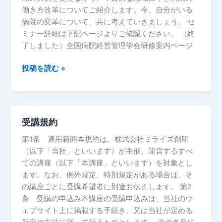
作
働き方改革についてご紹介します。今、自分がいる
り
病院の変革について、共に考えていきましょう。 セ
方』
ミナー詳細は下記ページよりご確認ください。 （終
～
了しました）全国病院経営管理学会研修案内ページ
取
り
投稿を読む »
組
み
自
体
が
受講規約
受
愉
講
第1条 適用範囲本規約は、株式会社ミライズ創研
し
規
（以下「当社」といいます）が主催、運営するすべ
く
約
ての講座（以下「本講座」といいます）を対象とし
な
ます。なお、例外規定、特別規定がある場合は、そ
け
の講座ごとに受講希望者に別途お伝えします。 第2
れ
条 受講の申込み本講座の受講申込みは、当社のウ
ば
ェブサイト上に掲載する手続き、又は当社が定める
組