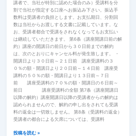
講者で、当社が特別に認めた場合のみ）受講料を分
割で当社が指定する口座へお振込み下さい。振込手
数料は受講者の負担とします。お支払期日、分割回
数は当社からお渡しする文書に記載しています。な
お、受講者都合で受講をされなくなってもお支払い
は継続していただきます。 第6条（講座開講日前の解
約）講座の開講日の前日から３０日前までの解約
は、次のとおりにキャンセル料が発生致します。 ・
開講日より３０日前～２１日前 講座受講料の３
０％の額・開講日より２０日前～１４日前 講座受
講料の５０％の額・開講日より１３日前～７日
前 講座受講料の７０％の額・開講日の６日前～
前日 講座受講料の全額 第7条（講座開講日
以降の解約）講座開講日以降の受講者からの解約は
認められませんので、解約の申し出をされても受講
料の返金は一切致しません。 第8条（受講料の返金）
受講者の都合による欠席については、受講料
投稿を読む »