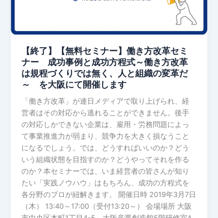
ナ
ー】
働
き
【終了】【無料セミナー】働き方改革セミ
方
ナー 成功事例と成功方程式～働き方改革
改
は規程づくりでは無く、人と組織の変革だ
革
～ を大阪にて開催します
セ
ミ
「働き方改革」が連日メディアで取り上げられ、経
ナ
営者はその対応から逃れることができません。後手
ー
の対応しかできない企業は、雇用・労務問題によっ
成
て事業推進力が弱まり、競争力を大きく損なうこと
功
になるでしょう。では、どうすればいいのか？どう
事
いう組織状態を目指すのか？どうやってそれを作る
例
のか？本セミナーでは、いま経営者の皆さんが知り
と
たい「実践ノウハウ」はもちろん、成功の方程式を
成
各分野のプロが紐解きます。 開催日時 2019年3月7日
功
（木） 13:40～17:00（受付13:20～） 会場場所 大阪
方