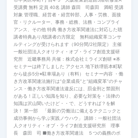
市中央区本町1丁目4-5 大阪産業創造館5階研修室A
程
受講費 無料 定員 40名 講師 森田 司森田 満昭 受講
式
対象 管理職、経営者・経営幹部、人事・労務、面接
～
官・リクルーター、事務・総務、法務・コンプライ
働
アンス、その他 特典 働き方改革関連法に対応した聴
き
講者特典あり/聴講者の方限定 無料組織変革コンサ
方
ルティングが受けられます（90分間/2社限定） 主催
改
一般社団法人クオリティ・オブ・ライフ創造支援研
革
究所 近畿事務局 共催：株式会社ミライズ創研 ※本
は
セミナーは終了しました アクセス 地下鉄堺筋本町駅
規
から徒歩5分※駐車場あり（有料） セミナー内容 ・働
程
き方改革関連法施行は“企業成長”と“組織変革”のチャ
づ
ンス・働き方改革関連法違反には、罰金刑と禁固刑
く
がある！正しい知識を知り、必要な対策を・法律の
り
知識は沢山聞いたけど・・で、どうすれば？を解
で
決！ 第一部 「最新の労働法に備えるテクニックと
は
成功事例から学ぶ実践ノウハウ」 講師：一般社団法
無
人クオリティ・オブ・ライフ創造支援研究所 理事
く、
長 森田 司 ■働き方改革関連法 ５つの義務のポ