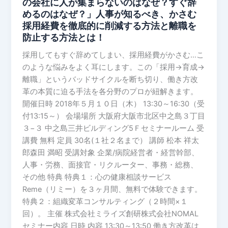
の会社に人が集まらないのはなぜ？すぐ辞
１
めるのはなぜ？」人事が知るべき、かさむ
０
採用経費を徹底的に削減する方法と離職を
（木）
防止する方法とは！
大
採用してもすぐ辞めてしまい、採用経費がかさむ…こ
阪
のような悩みをよく耳にします。この「採用→育成→
開
離職」というバッドサイクルを断ち切り、働き方改
催
革の本質に迫る手法を各分野のプロが紐解きます。
【売
開催日時 2018年５月１０日（木） 13:30～16:30（受
り
付13:15～） 会場場所 ​大阪府大阪市北区中之島３丁目
手
３−３ 中之島三井ビルディング5Ｆセミナールーム 受
市
講費 無料 定員 30名(１社２名まで） 講師 松本 祥太
場
郎森田 満昭 受講対象 企業/病院経営者・経営幹部、
対
人事・労務、面接官・リクルーター、事務・総務、
策】
その他 特典 特典１：心の健康相談サービス
「う
Reme（リミー）を３ヶ月間、無料で体験できます。
ち
特典２：組織変革コンサルティング（２時間×１
の
回）。 主催 株式会社ミライズ創研株式会社NOMAL
会
セミナー内容 日時 内容 13:30～13:50 働き方改革は
社