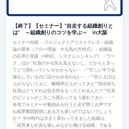
底
す
的
る
に
組
削
【終了】【セミナー】”自走する組織創りと
織
減
は” ～組織創りのコツを学ぶ～ in大阪
創
す
り
セミナー内容 ・プロジェクトアリストテレス・組織
る
と
論の基本（フロー理論・やる気の方程式）・組織論
方
は”
の応用と実践（HBSC、システムシンキング）・ワー
法
～
ク、ほか ”社員のやる気も見えないし、だからと言っ
と
組
てどう関わっていいかわからない・・””忙しい中で会
離
織
議をしているのに話がかみ合わない・・””売り上げは
職
創
上がらないうえに、離職率が上がってきた””指示待ち
を
り
社員はどうすれば自主性をもってくれるんだ？””社長
防
の
のビジョンがころころ変わってもう疲れてきた・・”
止
コ
各地でセミナーや勉強会を行うと必ず聞くお声です
す
ツ
ね孤軍奮闘状態にある方も多いのではないでしょう
る
を
か？ 今や時代は大きく変わってきました組織は、
方
学
「経営者も社員も愉しみながら働ける組織」である
法