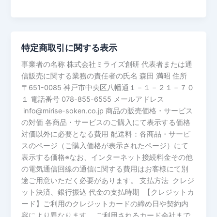
特定商取引に関する表示
特
定
事業者の名称 株式会社ミライズ創研 代表者または通
商
信販売に関する業務の責任者の氏名 森田 満昭 住所
取
〒651-0085 神戸市中央区八幡通１－１－２１－７０
引
１ 電話番号 078-855-6555 メールアドレス
に
info@mirise-soken.co.jp 商品の販売価格・サービス
関
の対価 各商品・サービスのご購入にて表示する価格
す
対価以外に必要となる費用 配送料：各商品・サービ
る
スのページ（ご購入価格が表示されたページ）にて
表
表示する価格※なお、インターネット接続料金その他
示
の電気通信回線の通信に関する費用はお客様にて別
途ご用意いただく必要があります。 支払方法 クレジ
ット決済、銀行振込 代金の支払時期 【クレジットカ
ード】ご利用のクレジットカードの締め日や契約内
容により異なります。 ご利用されるカード会社まで