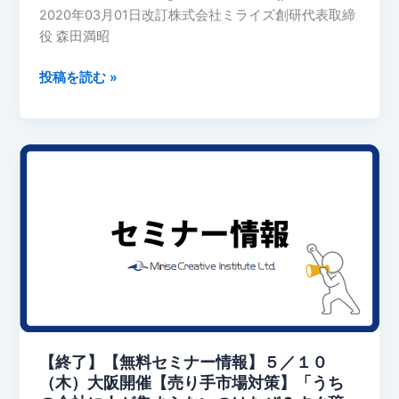
2020年03月01日改訂株式会社ミライズ創研代表取締
役 森田満昭
投稿を読む »
【終
了】
【無
料
セ
ミ
ナ
ー
情
報】
【終了】【無料セミナー情報】５／１０
５
（木）大阪開催【売り手市場対策】「うち
／