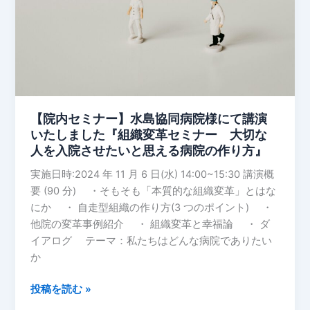
織
島
づ
協
く
同
り
病
ワ
院
ー
様
ク
に
【院内セミナー】水島協同病院様にて講演
シ
て
いたしました『組織変革セミナー 大切な
ョ
講
人を入院させたいと思える病院の作り方』
ッ
演
プ』
実施日時:2024 年 11 月 6 日(水) 14:00~15:30 講演概
い
要 (90 分) ・そもそも「本質的な組織変革」とはな
た
にか ・ 自走型組織の作り方(3 つのポイント) ・
し
他院の変革事例紹介 ・ 組織変革と幸福論 ・ ダ
ま
イアログ テーマ：私たちはどんな病院でありたい
し
か
た
『組
投稿を読む »
織
変