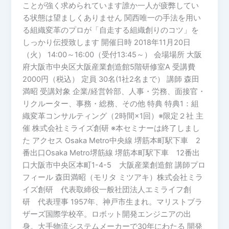
ぶ
ことが強く求められています誰か一人が疲弊してい
と
～
る状態は望ましくありません 関西唯一の手法を用い
は！
in
る組織変革のプロが「自走する組織創りのコツ」を
大
しっかり伝授致します 開催日時 2018年11月20日
阪
（火） 14:00～16:00（受付13:45～） 会場場所 ​大阪
府大阪市中央区大阪産業創造館5階研修室A 受講費
2000円（税込） 定員 30名(1社2名まで） 講師 森田
満昭 受講対象 企業/経営幹部、人事・労務、面接官・
リクルーター、事務・総務、その他 特典 特典1：組
織変革コンサルティング（2時間×1回）※限定２社 主
催 株式会社ミライズ創研 ※本セミナーは終了しまし
た アクセス Osaka Metro中央線 堺筋本町駅下車 2
番出口Osaka Metro堺筋線 堺筋本町駅下車 12番出
口大阪市中央区本町1-4-5 大阪産業創造館 講師プロ
フィール 森田満昭（モリタ ミツアキ）株式会社ミラ
イズ創研 代表取締役一般社団法人エミライフ創
研 代表理事 1957年、神戸市生まれ。マリストブラ
ザーズ国際学校卒。ロボット開発エンジニアの出
身。大手物流システムメーカーで30年にわたる 開発