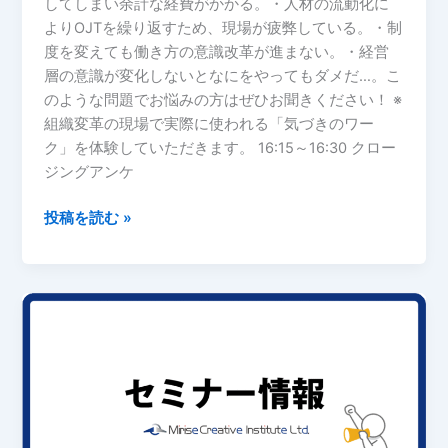
してしまい余計な経費がかかる。・人材の流動化に
は
よりOJTを繰り返すため、現場が疲弊している。・制
な
度を変えても働き方の意識改革が進まない。・経営
ぜ？」
層の意識が変化しないとなにをやってもダメだ…。こ
人
のような問題でお悩みの方はぜひお聞きください！ ※
事
組織変革の現場で実際に使われる「気づきのワー
が
ク」を体験していただきます。 16:15～16:30 クロー
知
ジングアンケ
る
べ
投稿を読む »
き、
か
さ
む
【終
採
了】
用
【セ
経
ミ
費
ナ
を
ー】”自
徹
走