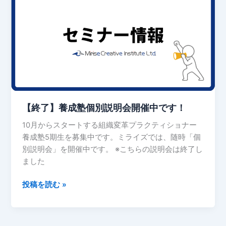
了】
養
成
塾
個
別
説
明
会
【終了】養成塾個別説明会開催中です！
開
催
10月からスタートする組織変革プラクティショナー
中
養成塾5期生を募集中です。ミライズでは、随時「個
で
別説明会」を開催中です。 ※こちらの説明会は終了し
す！
ました
投稿を読む »