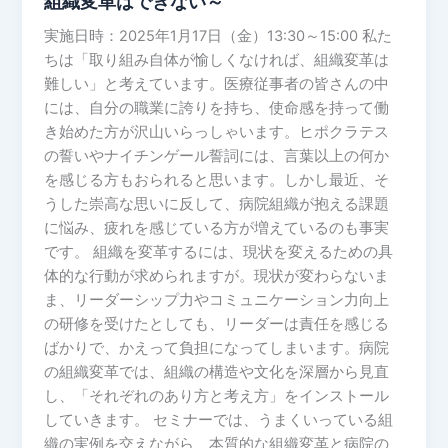
組織変革はできない～
え
『大
る
実施日時：2025年1月17日（金）13:30～15:00 私た
切
病
ちは「取り組み自体が愉しくなければ、組織変革は
な
院
難しい」と考えています。医療従事者の皆さんの中
人
の
には、自分の職業に誇りを持ち、使命感を持って働
を
作
き始めた方が沢山いらっしゃいます。ヒポクラテス
入
り
の誓いやナイチンゲール誓詞には、言葉以上の何か
院
方』
を感じる方もおられると思います。しかし最近、そ
さ
うした崇高な思いに反して、病院組織が抱える課題
せ
に悩み、疲れを感じている方が増えているのも事実
た
です。 組織を変革するには、現状を変えるための具
い
体的な行動が求められますが。現状が変わらないま
と
ま、リーダーシップ力やコミュニケーション力向上
思
の研修を受けたとしても、リーダーは責任を感じる
え
ばかりで、かえって負担になってしまいます。病院
る
の組織変革では、組織の構造や文化を深層から見直
病
し、「それぞれのあり方と考え方」をインストール
院
していきます。 セミナーでは、うまくいっている組
の
織の実例を交えながら、本質的な組織変革と病院の