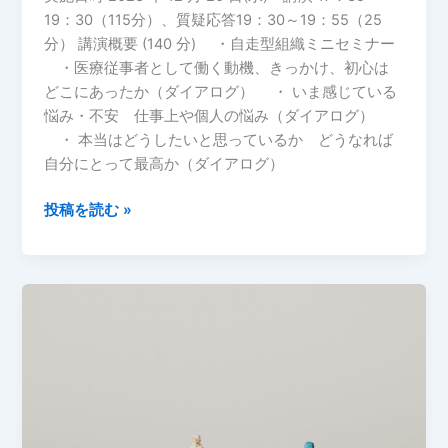
19：30（115分）、質疑応答19：30～19：55（25
に
分） 講演概要 (140 分) ・自走型組織ミニセミナー
て
・医療従事者として働く動機、きっかけ、初心は
講
どこにあったか（ダイアログ） ・ いま感じている
演
悩み・不安 仕事上や個人の悩み（ダイアログ）
（対
・ 本当はどうしたいと思っているか どうなれば
話
自分にとって最高か（ダイアログ）
会）
を
投稿を読む »
い
た
し
ま
【院
し
内
た
セ
『自
ミ
走
ナ
型
ー】
組
水