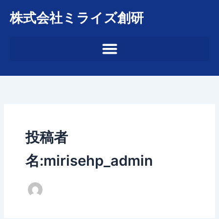
内
株式会社ミライズ創研
容
を
ス
キ
ッ
プ
投稿者
名:mirisehp_admin