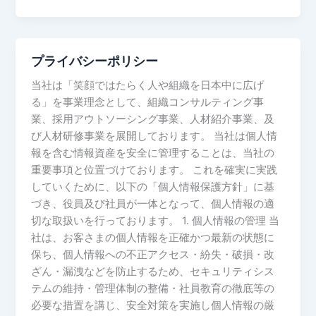
プライバシーポリシー
プ
ラ
当社は「笑顔ではたらく人や組織を日本中に広げ
イ
る」を事業理念として、組織コンサルティング事
バ
業、採用アウトソーシング事業、人材紹介事業、及
シ
び人材研修事業を展開しております。 当社は個人情
ー
報を含む情報資産を安全に管理することは、当社の
ポ
重要事項と位置づけております。 これを確実に実践
リ
していくために、以下の「個人情報保護方針」に基
シ
づき、役員及び社員が一体となって、個人情報の適
ー
切な取扱いを行っております。 1. 個人情報の管理 当
社は、お客さまの個人情報を正確かつ最新の状態に
保ち、個人情報への不正アクセス・紛失・破損・改
ざん・漏洩などを防止するため、セキュリティシス
テムの維持・管理体制の整備・社員教育の徹底等の
必要な措置を講じ、安全対策を実施し個人情報の厳