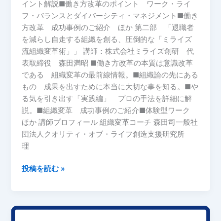
人
イント解説■働き方改革のポイント ワーク・ライ
と
フ・バランスとダイバーシティ・マネジメント■働き
組
方改革 成功事例のご紹介 ほか 第二部 「退職者
織
を減らし自走する組織を創る、圧倒的な「ミライズ
の
流組織変革術」」 講師：株式会社ミライズ創研 代
変
表取締役 森田満昭 ■働き方改革の本質は意識改革
革
である 組織変革の最前線情報。■組織論の先にある
だ
もの 成果を出すために本当に大切な事を知る。■や
～
る気を引き出す「実践編」 プロの手法を詳細に解
を
説。■組織変革 成功事例のご紹介■体験型ワーク
大
ほか 講師プロフィール 組織変革コーチ 森田司一般社
阪
団法人クオリティ・オブ・ライフ創造支援研究所
に
理
て
投稿を読む »
開
催
し
ま
【終
す