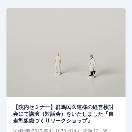
【院
内
セ
ミ
ナ
ー】
群
馬
民
医
連
様
の
経
【院内セミナー】群馬民医連様の経営検討
営
会にて講演（対話会）をいたしました『自
検
走型組織づくりワークショップ』
討
実施日時:2023 年 12 月 20 日(水) 講演 17：35～
会