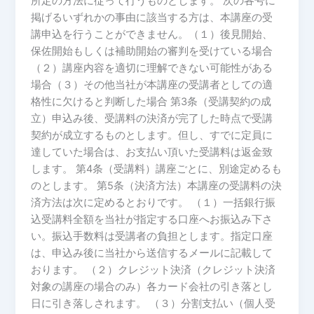
所定の方法に従って行うものとします。 次の各号に
織
掲げるいずれかの事由に該当する方は、本講座の受
変
講申込を行うことができません。（１）後見開始、
革
保佐開始もしくは補助開始の審判を受けている場合
は
（２）講座内容を適切に理解できない可能性がある
で
場合（３）その他当社が本講座の受講者としての適
き
格性に欠けると判断した場合 第3条（受講契約の成
な
立）申込み後、受講料の決済が完了した時点で受講
い
契約が成立するものとします。但し、すでに定員に
～
達していた場合は、お支払い頂いた受講料は返金致
します。 第4条（受講料）講座ごとに、別途定めるも
のとします。 第5条（決済方法）本講座の受講料の決
済方法は次に定めるとおりです。 （１）一括銀行振
込受講料全額を当社が指定する口座へお振込み下さ
い。振込手数料は受講者の負担とします。指定口座
は、申込み後に当社から送信するメールに記載して
おります。 （２）クレジット決済（クレジット決済
対象の講座の場合のみ）各カード会社の引き落とし
日に引き落しされます。 （３）分割支払い（個人受