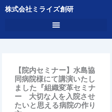
内
株式会社ミライズ創研
容
を
ス
キ
ッ
プ
【院内セミナー】水島協
同病院様にて講演いたし
ました『組織変革セミナ
ー 大切な人を入院させ
たいと思える病院の作り