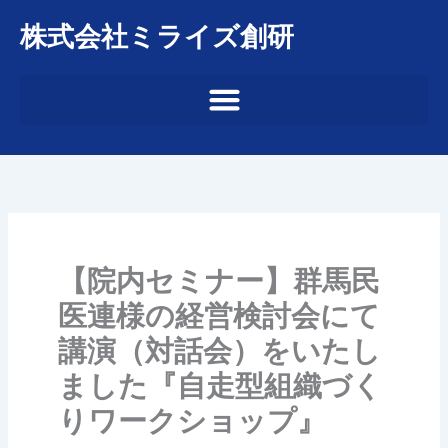
内
株式会社ミライズ創研
容
を
ス
キ
ッ
プ
【院内セミナー】群馬民
医連様の経営検討会にて
講演（対話会）をいたし
ました『自走型組織づく
りワークショップ』