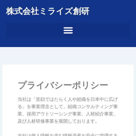
内
株式会社ミライズ創研
容
を
ス
キ
ッ
プ
プライバシーポリシー
当社は「笑顔ではたらく人や組織を日本中に広げ
る」を事業理念として、組織コンサルティング事
業、採用アウトソーシング事業、人材紹介事業、
及び人材研修事業を展開しております。
当社は個人情報を含む情報資産を安全に管理する