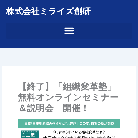
内
株式会社ミライズ創研
容
を
ス
キ
ッ
プ
【終了】「組織変革塾」
無料オンラインセミナー
＆説明会 開催！