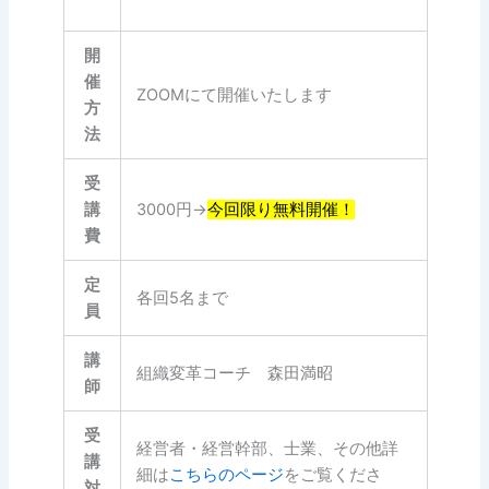
開
催
ZOOMにて開催いたします
方
法
受
講
3000円→
今回限り無料開催！
費
定
各回5名まで
員
講
組織変革コーチ 森田満昭
師
受
経営者・経営幹部、士業、その他詳
講
細は
こちらのページ
をご覧くださ
対