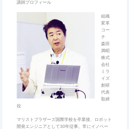
講師プロフィール
組織
変革
コー
チ
森田
満昭
株式
会社
ミラ
イズ
創研
代表
取締
役
マリストブラザーズ国際学校を卒業後、ロボット
開発エンジニアとして30年従事。常にイノベー