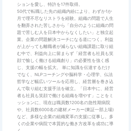
ションを愛し、特許を17件取得。
50代で転職した先の組織内紛により、わずか1か
月で理不尽なリストラを経験。組織の問題で人生
を翻弄された苦しさから「自分のように組織の問
題で苦しむ人を日本中からなくしたい」と独立起
業。企業の問題解決コーチになる道につく。利益
が上がっても離職者が減らない組織課題に取り組
む中で、利益向上に留まらず「経営者も社員も笑
顔で愉しく働ける組織創り」の必要性を強く感
じ、支援の幅を拡大。 単に知識を伝達するだけ
でなく、NLPコーチングや脳科学・心理学、仏法
哲学など幅広いツールを応用し、経営層を巻き込
んで取り組む支援手法を確立。「日本中に、経営
者も社員も笑顔で働ける組織を増やす」ことをミ
ッションに、現在は職員数1200名の急性期病院
や、社員数6000名の建材メーカー(東証一部上場)
など、多様な企業の組織変革の支援に従事し。多
くの企業や病院で本質的な働き方改革を成功に導
く。