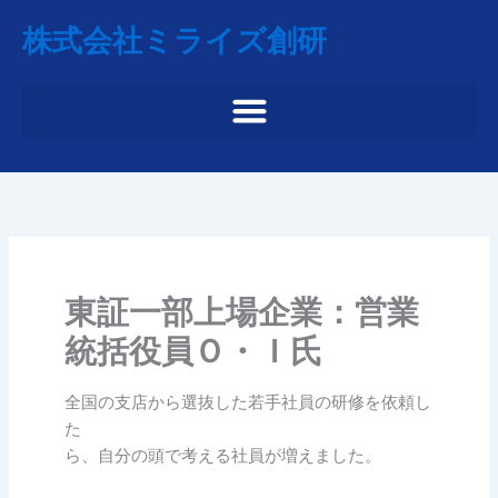
内
株式会社ミライズ創研
容
を
ス
キ
ッ
プ
東証一部上場企業：営業
統括役員Ｏ・Ｉ氏
全国の支店から選抜した若手社員の研修を依頼し
た
ら、自分の頭で考える社員が増えました。