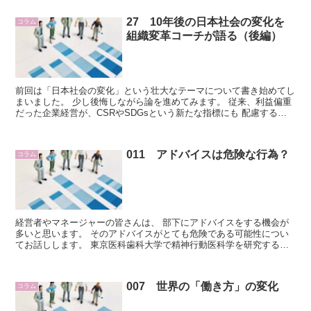
27 10年後の日本社会の変化を
コラム
組織変革コーチが語る（後編）
前回は「日本社会の変化」という壮大なテーマについて書き始めてし
まいました。 少し後悔しながら論を進めてみます。 従来、利益偏重
だった企業経営が、CSRやSDGsという新たな指標にも 配慮するこ
とが求められるようになりました。 ...
011 アドバイスは危険な行為？
コラム
経営者やマネージャーの皆さんは、 部下にアドバイスをする機会が
多いと思います。 そのアドバイスがとても危険である可能性につい
てお話しします。 東京医科歯科大学で精神行動医科学を研究する高
橋英彦教授は、 他人の不幸を喜ぶ時...
007 世界の「働き方」の変化
コラム