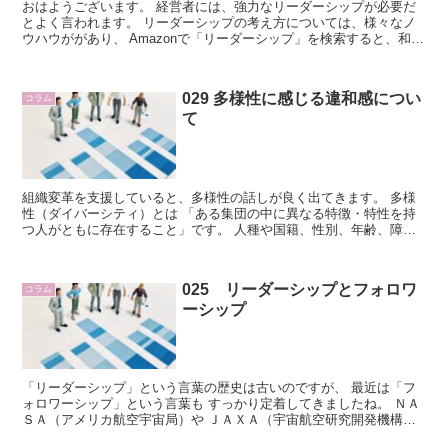
おはようございます。 経営者には、強力なリーダーシップが必要だ
とよく言われます。 リーダーシップの考え方については、様々なノ
ウハウががあり、 Amazonで「リーダーシップ」を検索すると、和書
で3万件以上、 洋書でで10万件以上...
029 多様性に感じる違和感につい
コラム
て
組織変革を支援していると、多様性の話しが良く出てきます。 多様
性（ダイバーシティ）とは 「ある集団の中に異なる特徴・特性を持
つ人がともに存在すること」です。 人種や国籍、性別、年齢、障が
いの有無、宗教、性的指向、価値観、さらにキャ...
025 リーダーシップとフォロワ
コラム
ーシップ
「リーダーシップ」という言葉の歴史は古いのですが、 最近は「フ
ォロワーシップ」という言葉も すっかり定着してきましたね。 ＮＡ
ＳＡ（アメリカ航空宇宙局）や ＪＡＸＡ（宇宙航空研究開発機構）
の ホームページを...