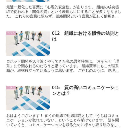
最近一般化した言葉に「心理的安全性」があります。 組織の成功循
環で使われる「関係の質」という表現も目にすることが多くなりまし
た。 これらの言葉に限らず、組織開発という言葉が正しく解釈され
ていないと感じることがよくあります。 その方...
012 組織における慣性の法則と
コラム
は
ロボット開発を30年近くやってきた私の思考特性は、 おそらく「理
系」に分類されるのだろうと思っています。 組織変革にもこの理系
脳が、結構役立っているように思います。 ご存じのように、物理学
の基本法則の1つに「慣性の法則」があります...
015 質の高いコミュニケーショ
コラム
ンとは？
おはようございます！ 多くの組織で組織課題として「うちはコミュ
ニケーションが取れていない」ということを挙げています。 話を聞
いていくと、コミュニケーションを取るために様々な取り組みをして