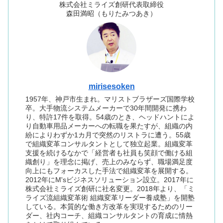
株式会社ミライズ創研代表取締役
森田満昭（もりたみつあき）
mirisesoken
1957年、神戸市生まれ。マリストブラザーズ国際学校
卒。大手物流システムメーカーで30年間開発に携わ
り、特許17件を取得。54歳のとき、ヘッドハントによ
り自動車用品メーカーへの転職を果たすが、組織の内
紛によりわずか1カ月で突然のリストラに遭う。55歳
で組織変革コンサルタントとして独立起業。組織変革
支援を続けるなかで「経営者も社員も笑顔で働ける組
織創り」を理念に掲げ、売上のみならず、職場満足度
向上にもフォーカスした手法で組織変革を展開する。
2012年にM'sビジネスソリューション設立。2017年に
株式会社ミライズ創研に社名変更。2018年より、「ミ
ライズ流組織変革術 組織変革リーダー養成塾」を開塾
している。本質的な働き方改革を実現するためのリー
ダー、社内コーチ、組織コンサルタントの育成に情熱